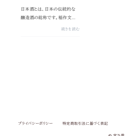
日本酒とは、日本の伝統的な
醸造酒の総称です。稲作文化
が深く根づく日本において、古
続きを読む
来より季節の行事や祝い事、人
生の節目に欠かせない存在と
して愛されてきました。日本酒
の魅力は、米と水、そして発酵
の技術...
プライバシーポリシー
特定商取引法に基づく表記
© 宮乃雫